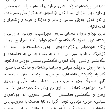
ده‌رفه‌تی بیرکردنه‌وه‌، تێگه‌یشتن و بڕیاردان له‌ سه‌ر سیاسه‌ت و سیاسی
و چاره‌نووسی خۆیان په‌یدا بکه‌ن. بۆ ئه‌وه‌ی نه‌بنه‌ گوێڕایه‌ڵی ئه‌م خه‌ت
و ئه‌و خه‌تی چه‌وتی سیاسی و دام و ده‌زگا و حزب و ڕێکخراو و
که‌سه‌کانیان.
کاری نوێ و دژوار، که‌سانی شاره‌زا، به‌پڕێنسیپ، وردبین، دووربین و
پشتئه‌ستوور به‌خۆی گه‌ره‌که‌، بۆ ئه‌وه‌ی‌ بتوانن ڕێگای نه‌بڕاو ببینن و له‌
ڕێگادا به‌رده‌وام بن. کۆکردنه‌وه‌ی بیروهزر، فه‌لسه‌فه‌ و سیاسه‌ت له‌
گۆڤارێکدا، یاخود نووسینی بابه‌ت به‌ پشت به‌ستن به‌ فه‌لسه‌فه‌ و
تێگه‌یشتنی زانستی، جگه‌ له‌وه‌ی تێگه‌یشتنی سیاسی قووڵتر ده‌کاته‌وه‌،
به‌رچاوڕوونی به‌ ڕێگای سیاسی و سیاسه‌تپیشه‌کان و خه‌ڵک‌ ده‌به‌خشێ.
گه‌ر به‌ تێگه‌یشتنی فه‌لسه‌فی- سیاسی و به‌ پشت به‌ستن به‌ زانست،
ئاوڕ له‌ جوڵانه‌وه‌ی سیاسی، حزبی، مێدیایی سه‌د ساڵی ڕابووردوی
کورد بدرێته‌وه‌، گه‌لێک پرسیاری بێ وڵام خۆ ده‌رده‌خه‌ن. ئایا بیر
وهزر و تێگه‌یشتنی فه‌لسه‌فی – زانستی ده‌وری له‌ جوڵانه‌وه‌ی
سیاسی- حزبی- مێدیایی کوردا، گێڕاوه‌؟ ئایا هه‌ست به‌ به‌رپرسیاره‌تی
کۆمه‌ڵایه‌تی، فه‌رهه‌نگی، پاڵنه‌ر نه‌بووه‌ بۆ چالاکی سیاسی، حزبی،