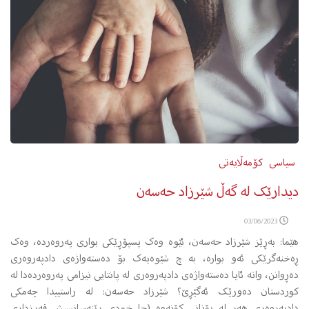
سیاسی
کۆمەڵایەتی
دیدارێک له‌ گه‌ڵ شێرزاد حه‌سه‌ن
03/06/2023
هێما: به‌ڕێز شێرزاد حه‌سه‌ن، ئێوه‌ وه‌ک پسپۆڕێکی بواری په‌روه‌رده‌، وه‌ک
ڕه‌خنه‌گرێکی ئه‌و بواره‌، به‌ چ شێوه‌یه‌ک بۆ ده‌سته‌واژه‌ی دادپه‌روه‌ری
ده‌ڕوانن، واته‌ ئایا ده‌سته‌واژه‌ی دادپه‌روه‌ری له‌ پانتایی نیزامی په‌روه‌رده‌دا له‌
کوردستان ده‌ورێک ئه‌گێڕێ؟ شێرزاد حه‌سه‌ن: له‌ راستییدا چه‌مکی
دادپه‌روه‌ری هه‌ر له‌ یۆنانی کۆنه‌وه (جا خودی ڕێنه‌سانسیش‌ قه‌رزداری