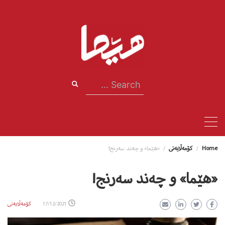
Ski
t
conten
Search
for:
Home
کۆمەڵایەتی
«هێما» و چه‌ند سه‌رنج!
«هێما» و چه‌ند سه‌رنج!
17/12/2021
کۆمەڵایەتی