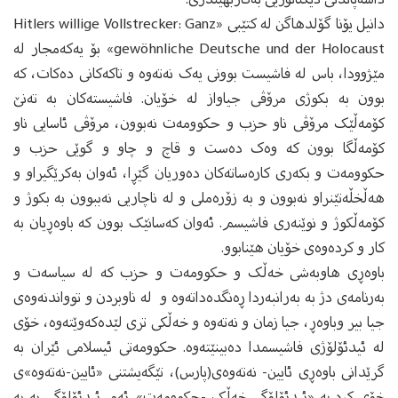
دانیل یۆنا گۆلدهاگن له‌ کتێبی «Hitlers willige Vollstrecker: Ganz
gewöhnliche Deutsche und der Holocaust» بۆ یه‌که‌مجار له‌
مێژوودا، باس لە فاشیست بوونی یه‌ک نه‌ته‌وه و تاکه‌کانی‌ ده‌کات، که‌
بوون به‌ بکوژی مرۆڤی جیاواز له‌ خۆیان. فاشیسته‌کان به‌ ته‌نێ
کۆمه‌ڵێک مرۆڤی ناو حزب و حکوومه‌ت نه‌بوون، مرۆڤی ئاسایی ناو
کۆمه‌ڵگا بوون که‌ وه‌ک ده‌ست و قاچ و چاو و گوێی حزب و
حکوومه‌ت و بکه‌ری کاره‌ساته‌کان ده‌وریان گێڕا، ئه‌وان به‌کرێگیراو و
هه‌ڵخڵه‌تێنراو نه‌بوون و به‌ زۆره‌ملی و له‌ ناچاریی نه‌ببوون به‌ بکوژ و
کۆمه‌ڵکوژ و نوێنه‌ری فاشیسم. ئه‌وان که‌سانێک بوون که‌ باوه‌ڕیان به‌
کار و کرده‌وه‌ی خۆیان هێنابوو.
باوه‌ڕی هاوبه‌شی خه‌ڵک و حکوومه‌ت و حزب که‌ له‌ سیاسه‌ت و
به‌رنامه‌ی دژ به‌ به‌رانبه‌ردا ڕه‌نگده‌داته‌وه‌ و ‌ له ‌ناوبردن و توواندنه‌وه‌ی
جیا بیر وباوه‌ڕ، جیا زمان و نه‌ته‌وه‌ و خه‌ڵکی تری لێده‌که‌وێته‌وه‌، خۆی
له‌ ئیدئۆلۆژی فاشیسمدا ده‌بینێته‌وه‌‌. حکوومەتی ئیسلامی ئێران به‌
گرێدانی باوه‌ڕی ئایین- نه‌ته‌وه‌ی(پارس)، تێگه‌یشتنی «ئایین-نه‌ته‌وه‌»ی
خۆی کرد به‌ «ئیدئۆلۆگی خه‌ڵک -حکوومه‌ت». ئه‌م ئیدئۆلۆگی یه‌ به‌