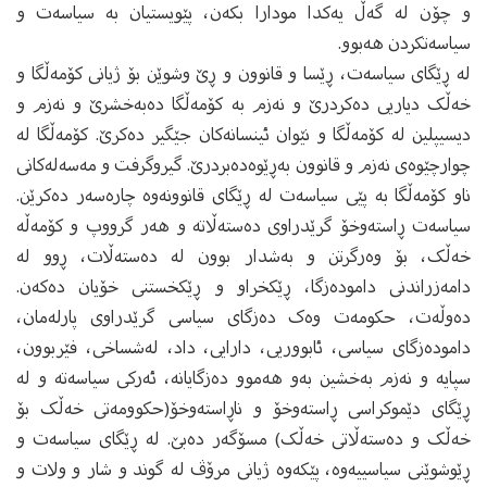
و چۆن له‌ گه‌ڵ یه‌کدا مودارا بکه‌ن، پێویستیان به‌ سیاسه‌ت و
سیاسه‌تکردن هه‌بوو.
له‌ ڕێگای سیاسه‌ت، ڕێسا و قانوون و ڕێ وشوێن بۆ ژیانی کۆمه‌ڵگا و
خه‌ڵک دیاریی ده‌کردرێ و نه‌زم به‌ کۆمه‌ڵگا ده‌به‌خشرێ و نه‌زم و
دیسیپلین له‌ کۆمه‌ڵگا و نێوان ئینسانه‌کان جێگیر ده‌کرێ. کۆمه‌ڵگا له‌
چوارچێوه‌ی نه‌زم و قانوون به‌ڕێوه‌ده‌بردرێ. گیروگرفت و مه‌سه‌له‌کانی
ناو کۆمه‌ڵگا به‌ پێی سیاسه‌ت له‌ ڕێگای قانوونه‌وه‌ چاره‌سه‌ر ده‌کرێن.
سیاسه‌ت ڕاسته‌وخۆ گرێدراوی ده‌سته‌ڵاته‌ و هه‌ر گرووپ و کۆمه‌ڵه‌
خه‌ڵک، بۆ وه‌رگرتن و به‌شدار بوون له‌ ده‌سته‌ڵات، ڕوو له‌
دامه‌زراندنی داموده‌زگا، ڕێکخراو و ڕێکخستنی خۆیان ده‌که‌ن.
ده‌وڵه‌ت، حکومه‌ت وه‌ک ده‌زگای سیاسی گرێدراوی پارله‌مان،
داموده‌زگای سیاسی، ئابووریی، دارایی، داد، له‌شساخی، فێربوون،
سپایه‌ و نه‌زم به‌خشین به‌و هه‌موو ده‌زگایانه،‌ ئه‌رکی سیاسه‌ته‌ و له‌
ڕێگای دێموکراسی ڕاسته‌وخۆ و ناڕاسته‌وخۆ(حکوومه‌تی خه‌ڵک بۆ
خه‌ڵک و ده‌سته‌ڵاتی خه‌ڵک) مسۆگه‌ر ده‌بێ. له‌ ڕێگای سیاسه‌ت و
ڕێوشوێنی سیاسییه‌وه‌، پێکه‌وه‌ ژیانی مرۆڤ له‌ گوند و شار و ولات و