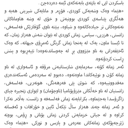
باسکردن لێی له‌ بازنه‌ی بابه‌ته‌که‌ی ئێمه‌ ده‌رده‌چێ .
«هێما» وه‌ک وشه‌یه‌کی کوردی، فۆڕم و مانایه‌کی شیرینی هه‌یه‌ و
هه‌ڵگری پێناسه‌ی کوردی بوونیه‌تی و خۆی له‌ وشه‌ هاوماناکانی
نه‌ته‌وه‌کانی تر جیاده‌کاته‌وه‌ و شیاوه‌، ببێته‌ ناوی گۆڤا‌رێکی فه‌لسه‌فی،
زانستی، هزریی، سیاسی. زمانی کوردی له‌ نێوان شه‌ش هه‌زار زمان، که‌
تا ئێستا ماون، یه‌ک له‌ په‌نجا زمانی گرنگی ئه‌مڕۆی جیهانه‌، که‌ وه‌ک
ئاخێڤه‌رانی به‌ ناو مێژووی پڕ له‌ چه‌وساندنه‌وه‌دا تێپه‌ڕیوه‌ و پشتی
ڕاست کردۆته‌وه‌.
ئه‌م زمانه‌ کۆنه‌، سه‌رمایه‌ی شارستانیه‌تی مرۆڤه‌ و ئاسه‌واری له‌ ناو
زمانه‌ کۆن و نوێیه‌کاندا ماوه‌ته‌وه‌، ده‌بوو له‌ سه‌رده‌می ئه‌سکه‌نده‌ری
مه‌قدوونییه‌وه‌، که‌ شوێن پێی فه‌رهه‌نگی، هونه‌ریی، فه‌لسه‌فی،
زانستیان له‌ ناو خه‌ڵکانی مێزۆپۆتامیا (ناوچۆمان) و لێواری زنجیره‌ چیای
زاگرۆسدا به‌جێماوه‌، بکرابایه‌ته‌ زمانی فه‌لسه‌فه‌ و زانست. به‌ڵام‌ نه‌کرا
و ئه‌م زمانه‌ چه‌ند هه‌زار ساڵ تێکه‌ڵ ئایین و خۆرافات و ئه‌فسانه‌
کراوه‌ و له‌ جیاتی خزمایه‌تی کردنی زمانی یۆنانی و ڕۆمی، بووته‌
ژێرچه‌پۆکه‌ی زمانه‌کانی عەره‌بی و پارسی و تورکی. «هێما» وه‌ک