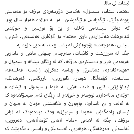
نیشاندانی مانا.
«هێما، نیشانه‌، سیمبۆل» یه‌که‌مین دۆزینه‌وه‌ی مرۆڤ بۆ مه‌به‌ستی
پێوه‌ندیگرتن، تێگه‌یاندن و تێگه‌یشتن، به‌ر له‌ دوازده‌ هه‌زار ساڵ بوو،
که‌ دواتر سیسته‌می ئه‌لف و بێ بۆ نووسین و خوێندنی
لێده‌رهات.هه‌ڵبژاردنی ناوی «هێما» بۆ گۆڤاری فه‌لسه‌فی، فکریی،
سیاسی، هه‌رچه‌شنه‌ بۆچوونێکی له‌ پشت بێت، له‌ جێی خۆیدایه‌.
جگه‌ له‌ سرووشت و کائینات، سه‌رجه‌م جیهانی مادیی و مانه‌ویی
به‌رهه‌می هزر و ده‌ستکردی مرۆڤه‌، که‌ له‌ ڕێگای‌ نیشانه‌ و سیمبۆل و
«هێما»کانه‌وه‌، ده‌ناسرێن و پێناسه‌ ده‌کرێن. زانست، فه‌لسه‌فه‌،
سیاسه‌ت، کۆمه‌ڵگا، هونه‌ر، ئابووریی، بازرگانیی، فه‌رهه‌نگ،
ئیدئۆلۆژیی، ئایین و هتد، ته‌ژیی له‌ هێما و سیمبۆل و ئیشاره‌ و
«وێنه‌ی مانا»دارن. نووسه‌ر و خوێنه‌ر له‌ ڕێگای ئه‌م سیمبۆلانه‌وه‌ که‌
به‌ ئه‌لف و بێ ناسراوه‌، بۆچوون و تێگه‌یشتنی خۆیان له‌ جیهان و
ئینسان ڕاده‌گه‌ێنن. «هێما و سیمبۆل» وه‌ک دیارده‌یه‌ک له‌ ژیانی
مرۆڤدا، جگه‌ له‌ لایه‌نی «مانا» لایه‌نی کۆمه‌ڵایه‌تی، ده‌روونی،
فه‌لسه‌فی، فه‌رهه‌نگی، هونه‌ریی، ئه‌سته‌تیکی و زانستی ده‌گه‌ینێت که‌