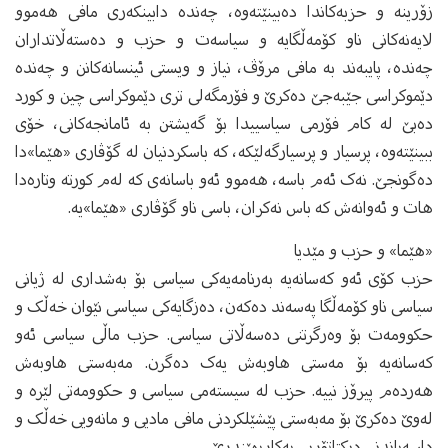
زۆرینه‌ و حزبه‌کاندا ده‌بینێته‌وه‌، چه‌نده‌ دابینکه‌ری مافی هه‌موو
لایه‌نه‌کانی ناو کۆمه‌ڵگایه‌ و سیاسه‌ت و حزب و ده‌سته‌ڵاتداران
چه‌نده‌، پایبه‌ند به‌ مافی مرۆڤ، نیاز و ویستی ئینسانه‌کانن و چه‌نده‌
دێموکراسی جێبه‌جێ ده‌کرێ و فۆرمگه‌لی تری دێموکراسی چین و کورد
ده‌بێ له‌ کام فۆرمی سیاسییدا بۆ گه‌یشتن به‌ ئامانجه‌کانی، خۆی
ببینێته‌وه‌، پرسیار و پرسیارگه‌لێکه،‌ که‌ باسکردنیان له‌ گۆڤاری «هێما»دا
ده‌گونجێ. نه‌ک ئه‌م باسه‌، هه‌موو ئه‌و باسانه‌ی که‌ له‌م کورته‌ وتاره‌دا
هات و ئه‌وانه‌ش که‌ باس نه‌کران، باسی ناو گۆڤاری «هێما»یه‌.
«هێما» و حزب و مێدیا
حزب کۆی ئه‌و که‌سانه‌یه‌ به‌رنامه‌یەکی سیاسی بۆ به‌شداری له‌ ژیانی
سیاسی ناو کۆمه‌ڵگا په‌سه‌ند ده‌که‌ن، ده‌زگایه‌کی سیاسی نێوان خه‌ڵک و
حکوومه‌ت بۆ وه‌رگرتنی ده‌سه‌ڵاتی سیاسی. حزب ماڵی سیاسی ئه‌و
که‌سانه‌یه‌ بۆ مه‌ستی هاوبه‌ش یه‌ک ده‌گرن. مه‌به‌ستی هاوبه‌ش
هه‌رده‌م پیرۆز نییه‌.‌ حزب له‌ سیسته‌می سیاسی و حکوومه‌تی لێره‌ و
له‌وێ ده‌کرێ بۆ مه‌به‌ستی پێشێلکردنی مافی مادیی و مانه‌ویی خه‌ڵک و
داسه‌پاندنی دیکتاتۆریی به‌کاربهێندرێ.