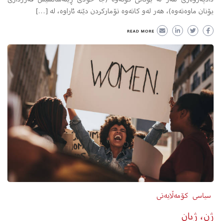
یۆنان ماوه‌ته‌وه‌)، هه‌ر له‌‌و کاته‌وه‌ تۆمارکردن دێته‌ ئاراوه‌، له‌ […]
READ MORE
سیاسی
کۆمەڵایەتی
ژن، ژیان