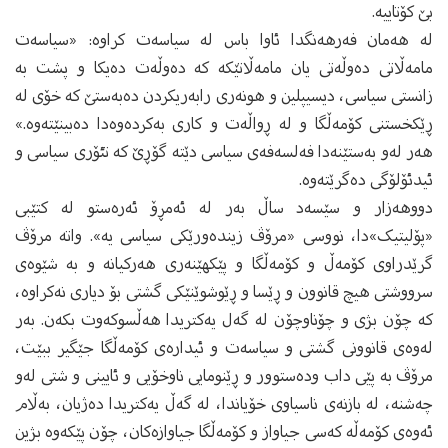
بێ کۆتاییه‌.
له‌ هه‌مان فه‌رهه‌نگدا ئاوا باس له‌ سیاسه‌ت کراوه‌: «سیاسه‌ت
مامەڵاتی دەوڵەتی یان مامه‌ڵاتێکه‌ که‌ ده‌وڵه‌ت ده‌یکا و پشت به‌
زانستی سیاسی، دیسیپلین و هونەری رابەریکردن ده‌به‌ستێ که‌ خۆی له‌
ڕێکخستنی کۆمه‌ڵگا و له‌ ڕواڵه‌ت و کاری به‌کرده‌وه‌دا ده‌بینێته‌وه‌.»
هه‌ر له‌و به‌ستێنه‌دا فه‌لسه‌فه‌ی سیاسی دێته‌ گۆڕێ که‌ تئۆری سیاسی و
ئیدئۆلۆگی ده‌گرێته‌وه‌.
دووهه‌زار و سێسه‌د ساڵ به‌ر له‌ ئه‌مڕۆ ئه‌ره‌ستو له‌ کتێبی
«پۆلیتیک»دا، نووسی «مرۆڤ زینده‌ورێکی سیاسی یه». واته‌ مرۆڤ
گرێدراوی کۆمه‌ڵ و کۆمه‌ڵگا و پێکهێنه‌ری هه‌رکیانه‌‌ و به‌ شێوه‌ی
سرووشتی هیچ قانوون و ڕێسا و ڕێوشوێنێکی گشتی بۆ دیاری نه‌کراوه‌،
که‌ چۆن بژی و چۆناوچۆن له‌ گه‌ل یه‌کتریدا هه‌ڵسوکه‌وت بکه‌ن. به‌ر
له‌وه‌ی قانوونی گشتی و سیاسه‌ت و ئیداره‌ی کۆمه‌ڵگا جێگیر ببێت،
مرۆڤ به‌ پێی داب وده‌ستوور و ڕێنومایی ناوخۆیی و ئایینی و شتی له‌و
چه‌شنه،‌ له‌ بازنه‌ی ناسیاوی خۆیاندا، له‌ گه‌ڵ یه‌کتریدا ده‌ژیان، به‌ڵام
ئه‌وه‌ی کۆمه‌ڵه که‌سی‌ جیاواز و کۆمه‌ڵگا جیاوازه‌کان، چۆن پێکه‌وه‌ بژین