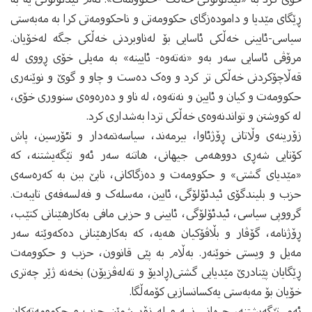
ڕێگای مێدیا و دامودەزگای حکوومه‌تی و ناحکوومه‌تی کرا بە مەبەستی
سیاسی-ئایینی خه‌ڵکی ئاسایی بۆ له‌ناوبردنی خه‌ڵکی جگه‌ له‌خۆیان.
مرۆڤی ئاسایی سه‌ر به‌و «نه‌ته‌وه‌- ئایینە» به‌ مه‌یلی خۆی ڕووی له‌
قه‌ڵاچۆکردنی خه‌ڵکی تر کرد و وه‌ک ده‌ست و چاو و گوێ و نوێنه‌ری
حکوومەت و کیان و ئایین و نەتەوە، له‌ ناو و ده‌ره‌وه‌ی سنووری خۆی،
له‌ کووشتن و تواندنه‌وه‌ی خه‌ڵکی تردا به‌شداری کرد.
زۆرینەی وڵاتانی ڕۆژئاوا، بیرمەند، سیاسەتمەدار و تئۆرسین، پاش
کۆتایی شه‌ڕی دووهه‌می جیهانی، هاتنه‌ سەر ئەو تێگه‌یشتنه‌، کە
«مێدیای گشتی» و حکوومه‌ت و ده‌زگاکانی، نابێ ببن به‌ که‌ره‌سه‌ی
حزب و بلیندگۆی ئیدئۆلۆگی، ئایین، مەسلەک و فەلسەفه‌ی تایبه‌ت.
گرووپی سیاسی، ئیدئۆلۆگی، ئایینی و حزبی مافی به‌کارهێنانی کتێب،
ڕۆژنامه‌، گۆڤار و بڵاڤۆکیان هه‌یه‌، که‌ به‌کارهێنانی ده‌که‌وێته‌ سه‌ر
مه‌یل و ویستی خوێنه‌ر. به‌ڵام به‌ پێی قانوون، حزب و حکوومەت
ڕێگایان پێنادرێ مێدیایی گشتی(ڕادیۆ و ته‌له‌ڤزیۆن) بخه‌نه‌ ژێر چه‌تری
خۆیان بۆ مه‌به‌ستی یه‌کسانسازیی کۆمه‌ڵگا.
ئه‌م تێگه‌یشتنه‌، جیهانی نییه و‌ له‌ زۆر شوێن حزب و حکوومه‌ته‌کان