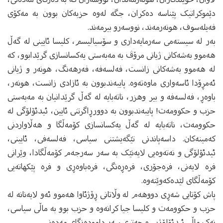
دێموکراتیک پێناسه‌ ده‌کران، جگه‌ له‌وه‌ حزبه‌کان بوون به‌ مه‌کۆی
فه‌یله‌سوف، هونه‌رمه‌ند، نووسه‌رو بیرمه‌ند.
به‌ر له‌ سیسته‌می سه‌رمایه‌داری و سۆسیالیسم، کلیسا ئایینی له‌ گه‌ڵ
هه‌موو به‌شه‌کانی ژیانی مرۆڤ به‌ مه‌به‌ستی یه‌کسانسازی گرێدابوو، که‌
له‌ هه‌موو به‌شه‌کانی زانست، فه‌لسه‌فه‌، فه‌رهه‌نگ، هونه‌ر و ژیانی
ئه‌مڕۆدا ئاسه‌واری ماوه‌ته‌وه‌. پایبه‌ندبوون به‌ ئازادی زانست، هونه‌ر،
باوه‌ڕ، فه‌لسه‌فه‌ و بیر وهزر، ناته‌بایه‌ له‌ گه‌ڵ گرێدانیان به‌ مه‌به‌ستی
حزب و حکوومه‌ت! پایبه‌ندبوون به‌ دوورڕاگرتنی ئایین، ئیدئۆلۆگی له‌
حکوومه‌ت، ناته‌بایه‌ له‌ گه‌ڵ یه‌کسانسازی کۆمه‌ڵگا و هه‌ڵاواردنی
که‌مینه‌کان‌. داسه‌پاندنی تێگه‌یشتنی سیاسی، فه‌لسه‌فی، ئایینی،
ئیدئۆلۆگی و نه‌ته‌وه‌یی لایه‌نێک به‌ سه‌ر سه‌رجه‌م کۆمه‌ڵگادا، وێرانی
فره‌ لایه‌نی، فره‌جۆری، فره‌‌ڕه‌نگی، فره‌‌باوه‌ڕی و فره‌ پێکهاته‌یی
کۆمه‌ڵگای لێده‌که‌وێته‌وه‌.
پاش کۆتایی شه‌ڕی دووهه‌م له‌ وڵاتانی ڕۆژئاوا هه‌موو ئه‌و لایه‌نانه‌ له‌
حزب و حکوومه‌ت و کلیسا جیا کرانه‌وه‌ و حزب بوو به‌ ماڵی سیاسی،
نه‌ک ماڵی ئیدئۆلۆژیی و چه‌تری سه‌ر داموده‌زگای مه‌ده‌نی.