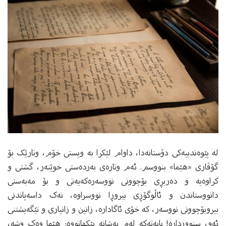
له‌ پێوه‌ندییه‌کی دۆستانه‌دا، داوام لێکرا به‌ ویستی خۆم، وتارێک بۆ
گۆڤاری «هێما» بنووسم. ئه‌م وتاره‌ی به‌رده‌ستی خوێنه‌ر،‌ گشتی و
کراوه‌‌یه‌ و ده‌ربڕی بۆچوونی نووسه‌ره‌که‌یه‌تی و‌ بۆ مەبەستی
دانووستاندن و ئاڵوگۆڕی بیروڕا نووسراوه‌، نه‌ک داسه‌پاندنی
بیروبۆچوونی نووسه‌ر، کە خۆی ئاگاداره‌، زانین و زانیاری و تێگه‌یشتنی
ئه‌و، سنوورداره‌! بابەتەکە له‌م به‌شانه‌ پێکهاتووه‌: هێما وەک وشە،