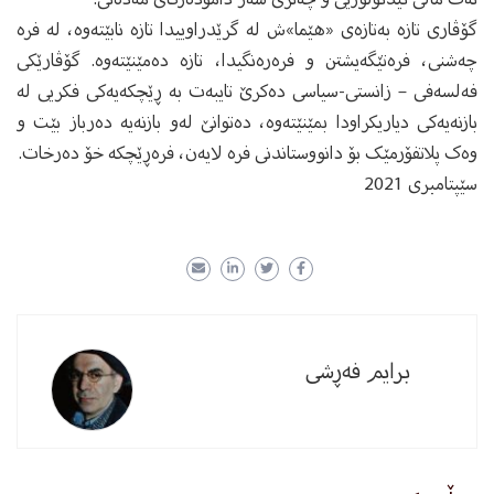
گۆڤاری تازه‌ به‌تازه‌ی «هێما»ش له‌ گرێدراوییدا تازه‌ نابێته‌وه‌، له‌ فره‌
چه‌شنی، فره‌تێگه‌یشتن و فره‌ره‌نگیدا، تازه‌ ده‌مێنێته‌وه‌. گۆڤارێکی
فەلسەفی – زانستی-سیاسی دەکرێ تایبەت به‌ ڕێچکه‌یه‌کی فکریی له‌
بازنه‌یه‌کی دیاریکراودا بمێنێتەوە، دەتوانێ لەو بازنەیە دەرباز بێت و
وەک پلاتفۆرمێک بۆ دانووستاندنی فره‌ لایه‌ن، فرەڕێچکە خۆ دەرخات.
سێپتامبری 2021
برایم فەڕشی