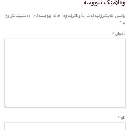
وەڵامێک بنووسە
پۆستی ئەلیکترۆنییەکەت بڵاوناکرێتەوە.
خانە پێویستەکان دەستنیشانکراون
بە
*
لێدوان
*
ناو
*