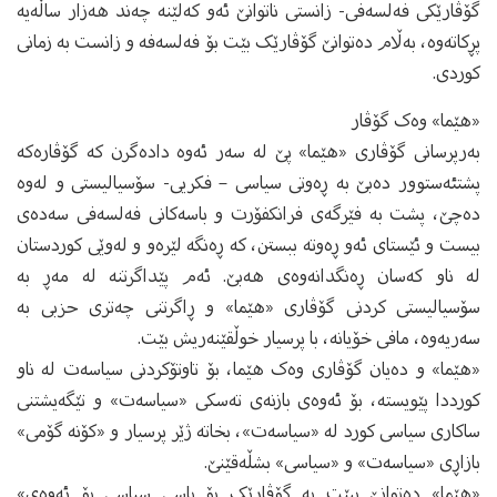
گۆڤارێکی فه‌لسه‌فی- زانستی ناتوانێ ئه‌و که‌لێنه‌ چه‌ند هه‌زار ساڵه‌یه‌
پڕکاته‌وه‌، به‌ڵام ده‌توانێ گۆڤارێک بێت بۆ فه‌لسه‌فه‌ و زانست به‌ زمانی
کوردی.
«هێما» وه‌ک گۆڤار
به‌رپرسانی گۆڤاری «هێما»‌ پێ له‌ سه‌ر ئه‌وه‌ داده‌گرن که‌ گۆڤاره‌که‌
پشتئه‌ستوور ده‌بێ به‌ ڕه‌وتی سیاسی – فکریی- سۆسیالیستی و له‌وه‌
ده‌چێ،‌ پشت به‌ فێرگه‌ی فرانکفۆرت و باسه‌کانی فه‌لسه‌فی سه‌ده‌ی
بیست و ئێستای ئه‌و ڕه‌وته‌ ببستن، که‌ ڕه‌نگه‌ لێره‌و و له‌وێی کوردستان
له‌ ناو که‌سان ڕه‌نگدانه‌وه‌ی هه‌بێ. ئه‌م پێداگرتنه‌ له‌ مه‌ڕ به‌
سۆسیالیستی کردنی گۆڤاری «هێما» و ڕاگرتنی چه‌تری حزبی به‌
سه‌ریه‌وه‌، مافی خۆیانه‌، با پرسیار خوڵقێنه‌ریش بێت.
«هێما» و ده‌یان گۆڤاری وه‌ک هێما، بۆ تاوتۆکردنی سیاسه‌ت له‌ ناو
کورددا پێویسته‌، بۆ ئه‌وه‌ی بازنه‌ی ته‌سکی «سیاسه‌ت» و تێگه‌یشتنی
ساکاری سیاسی کورد له‌ «سیاسه‌ت»، بخاته‌ ژێر پرسیار و «کۆنه گۆمی»
‌بازاڕی «سیاسه‌ت» و «سیاسی» بشڵه‌قێنێ.
«هێما» ده‌توانێ ببێت به‌ گۆڤارێک بۆ باسی سیاسی بۆ ئه‌وه‌ی»