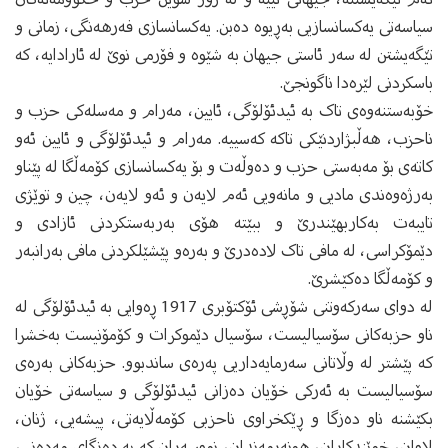
سیاسه‌تی یه‌کسانسازیی به‌ڕیوه‌ ده‌بن. یه‌کسانسازی فه‌رهه‌نگی، زمانی و
تێگه‌یشتن له‌ سه‌ر ئاستی جیهان به‌ شێوه‌ و فۆرمی نوێ له‌ ئارادایه‌، که‌
باسکردنی لێره‌دا ناگونجێ.
خۆبه‌ستنه‌وه‌ی تاک به‌ ئیدئۆلۆگی، ئایین، مه‌رام و مه‌سله‌کی حزب و
ناحزب، هه‌ڵبژاردنێکی تاکه‌ که‌سییه‌. مه‌رام و ئیدئۆلۆگی و ئایین ئه‌و
کاته‌ی بۆ مه‌به‌ستی حزب و ده‌وڵه‌ت و بۆ یه‌کسانسازی کۆمه‌ڵگا له‌ پێناو
به‌رژه‌وه‌ندی مادیی و مانه‌ویی ئه‌م لایه‌ن و ئه‌و لایه‌ن، چین و توێژی
تایبه‌ت به‌کاربهێندرێ و ببێته‌ هۆی به‌ربه‌ستکردنی ئازادی و
دێمۆکراسی، له‌ مافی تاک لاده‌درێ و به‌ره‌و پێشێلکردنی مافی به‌رانبه‌ر
و کۆمه‌ڵگا ده‌کێشرێ.
له‌ دوای سه‌رکه‌وتنی شۆڕشی ئۆکتۆبری 1917 ڕه‌وایی به‌ ئیدئۆلۆگی له‌
ناو حزبه‌کانی سۆسیالیست، سۆسیال دێموکرات و کۆمۆنیست به‌خشرا
که‌ پێشتر له‌ وڵاتانی سه‌رمایه‌داریی په‌ره‌ی ساندبوو. حزبه‌کانی به‌ره‌ی
سۆسیالیست‌ به‌ ئه‌رکی خۆیان ده‌زانی ئیدئۆلۆگی و سیاسه‌تی خۆیان
بکێشنه‌ ناو ده‌زگا و ڕێکخراوی ناحزبی کۆمه‌ڵایه‌تی، پیشه‌یی، ژنان،
لاوان، خوێندکاران، هونه‌رمه‌ندان، نووسه‌ران که‌ به‌ ده‌زگای مه‌ده‌نی،