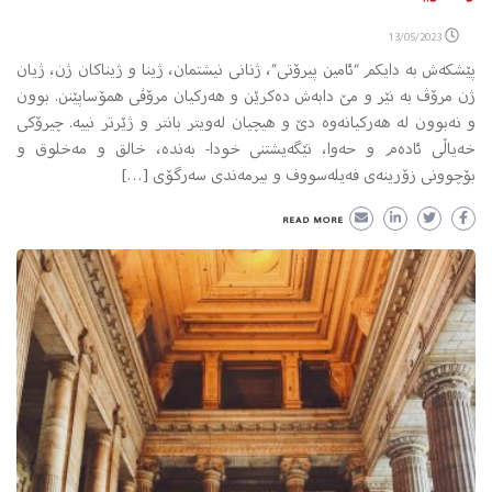
13/05/2023
پێشکه‌ش به‌ دایکم “ئامین پیرۆتی”، ژنانی نیشتمان، ژینا و ژیناکان ژن، ژیان
ژن مرۆڤ بە نێر و مێ دابەش دەکرێن و هەرکیان مرۆڤی همۆساپێنن. بوون
و نەبوون له‌ هەرکیانه‌وه‌ دێ و هیچیان له‌ویتر بانتر و ژێرتر نییه‌. چیرۆکی
خەیاڵی ئادەم و حەوا، تێگه‌یشتنی خودا- به‌نده‌، خالق و مه‌خلوق و
بۆچوونی زۆرینه‌ی فه‌یله‌سووف و بیرمه‌ندی سه‌رگۆی […]
READ MORE