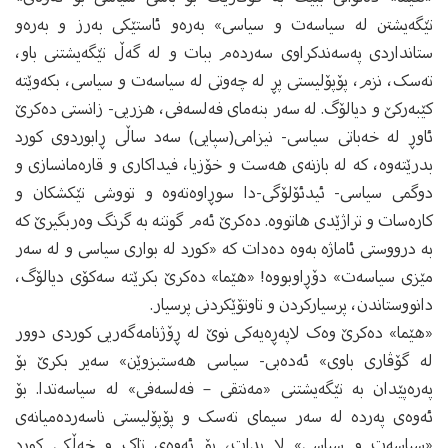
تێگه‌یشتن له‌ سیاسه‌ت و سیاسی» به‌ره‌و ئاستێکی به‌رز و به‌ره‌و
ستانداردی په‌سه‌ندکراوی سه‌رده‌م ببات و له‌ گه‌ڵ تێگه‌یشتنی باو،
ته‌سک، نزم، پۆپۆلیستی پڕ له‌ چه‌وتی له‌ سیاسه‌ت و سیاسی، بکه‌وێته‌
کێبه‌رکێ و دیالۆگ. له‌ سه‌ر بنه‌مای فه‌لسه‌فی، هزریی- زانستی ده‌کرێ
ئاوڕ له‌ خه‌باتی سیاسی- نیزامی(سپایی) سه‌د ساڵی ڕابوردوی کورد
بدرێته‌وه‌، که‌ له‌ بازنه‌ی هه‌ست و خۆزیا، فیداکاری و قاره‌مانسازی و
دوگمی سیاسی- ئیدئۆلۆگی-دا سوڕاوه‌ته‌وه‌ و تووشی تێکشکان و
کاره‌سات و تراژێدی هاتووه‌. ده‌کرێ ئه‌م گوتنه‌ به‌ گرنگ وه‌ربگیرێ که‌
به‌ درووستی ئاماژه‌ به‌وه‌ ده‌دات که‌ «کورد له‌ بواری سیاسی و له‌ سه‌ر
مێزی سیاسه‌ت» دۆڕاوبووه‌! «هێما» ده‌کرێ بکرێته‌ سه‌کۆی دیالۆگ،
دانووستاندن، پرسیارکردن و تاوتۆێکردنی پرسیار.
«هێما» ده‌کرێ وەک لاپه‌ڕه‌یه‌کی نوێ له‌ ڕۆژنامه‌گه‌ریی کوردی دوور
له‌ گۆڤاری باوی» ئه‌ده‌بی- سیاسی هه‌ستبزوێن» سەیر بکرێ بۆ
په‌ره‌پێدان به‌ تێگه‌یشتنی «مه‌نتقی – فه‌لسه‌فی» له‌ سیاسه‌تدا. بۆ
ئەوەی په‌رده‌ له‌ سه‌ر سیمای ته‌سک و پۆپۆلیستی ناسه‌رده‌میانه‌ی
«سیاسه‌ت و سیاسی» لا بدات، بۆ ئه‌وه‌ی تاک و خه‌ڵکی کورد