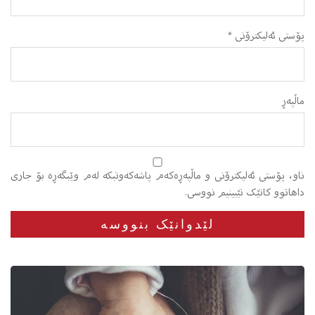
پۆستی ئەلیکترۆنی
*
ماڵپه‌ڕ
ناو، پۆستی ئەلیکترۆنی و ماڵپەڕەکەم پاشەکەوتبکە لەم وێبگەڕە بۆ جاری
داهاتوو کاتێک تێبینیم نووسی.