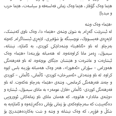
هێما وەک گۆڤار، هێما وەک زمانی فەلسەفە و سیاسەت، هێما حزب
و میدیا]
‹هێما» وه‌ک وشه‌
له‌ ئینترنێت گه‌ڕام به‌ شوێن وشه‌ی «هێما» دا، وه‌ک ناوی که‌نیشک،
لاپه‌ڕه‌ی فه‌یسبووک، نووسینگه‌ بۆ شۆفیری، لاپه‌ڕی ئینستاگرام که‌وته‌
به‌رچاو. له‌ ناو «ئاناهیتا» وشه‌دانێکی کوردی، به‌ ئاماژه‌، نیشانه‌،
سیمبۆل، ڕه‌مز مانا کراوه‌ته‌وه‌. له‌ هه‌مبانه‌ بۆرینه‌دا «هێما» وه‌ک‌
ئیشاره‌ت و عاشره‌ت و هێشتان جێگای بووته‌وه‌. له ‌ناو فه‌رهه‌نگی
هه‌ورامی – سۆرانی «ئه‌هورا»، هه‌ر وه‌ک هه‌مبانه‌ بۆرینه‌ باسی لێوه‌
کراوه‌. له‌ ناو وشه‌دانی «ئه‌میرخان» کوردی- ئاڵمانی، ئاڵمانی – کوردی
و چه‌ند فه‌رهه‌نگی کرمانجی، وشه‌ی «هێما» به‌رچاو نه‌که‌وت. له‌ ناو
فه‌رهه‌نگی کوردی- ئاڵمانی «فازل عومه‌ر» به‌ مانای سیمبۆل، ئیشاره‌ و
«وێنه‌ی مانادار» هاتووه‌، که‌ هه‌مان مانای ناو‌ زمانه‌کانی ئووروپیی
ده‌گه‌یینێت‌ که‌ سه‌رچاوه‌که‌ی بۆ زمانی یۆنانی ده‌گه‌ڕێته‌وه‌ و ئاماژه‌یه‌ به‌
شکڵ و فۆڕم، که‌ وه‌ک نیشانه‌ و وشه‌ و شت به‌کارده‌هێندرێ بۆ