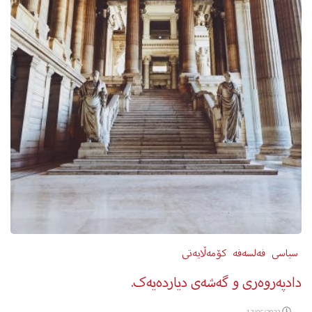
سیاسی
فەلسەفە
کۆمەڵایەتی
دادپه‌روه‌ری و گه‌شه‌ی دیارده‌یه‌ک.