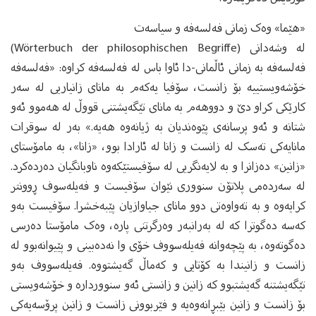
«هێما» وه‌ک زمانی فه‌لسه‌فه‌ و سیاسه‌ت
له‌ وشه‌دانی (Wörterbuch der philosophischen Begriffe)
فه‌لسه‌فه به‌ زمانی ئاڵمانی-دا‌ ئاوا باس له‌ فه‌لسه‌فه‌ کراوه: «فەلسەفە
خۆشەویستییه‌ بۆ زانست، سۆفیا یەکەم بە مانای زانیاریی لە سەر
کارێکی کراو دێ و دووهەم بە مانای تێگەیشتنی قووڵ لە هەموو ئه‌و
شتانە و ئەو پرسانه‌ی پێوەندیان بە ژیانەوە هەیە.» به‌ر له‌ سوقرات
مانایه‌کی ته‌سک له‌ زانست و زانا له‌ ئارادا بوو، «زانا»، به‌‌ مامۆستای
«زانین» ده‌زانرا و به‌ لایه‌نگریی له‌ سۆفیستێکه‌وه‌ ناوبانگیان ده‌رده‌کرد.
لە سەردەمی پلاتۆن سنووری نێوان سۆفیست و فەیلەسوف ڕوونتر
کرایه‌وه‌ و به‌ ته‌واوه‌تی دوو مانای جیاوازیان پێبه‌خشرا. سۆفیست به‌و
که‌سه‌ ده‌گوترا که‌ له‌ به‌رانبه‌ر وه‌رگرتنی پاره‌، وه‌ک مامۆستا ده‌رسی
ده‌گوته‌وه‌، بە پێچەوانە فەیلەسووف خۆی وا نه‌ده‌بینی و پێیوانه‌بوو‌ له‌
زانست و زانیندا به‌ کۆتایی و که‌ماڵ گه‌یشتووه‌. فه‌یله‌سووف به‌و
تێگەیشتنە گه‌یشتبوو کە زانین و زانستی ئەو سنووردارە و خۆشەویستی
بۆ زانست و زانین بێبڕانه‌وه‌یه‌ و فێربوونی زانست و زانین پرۆسه‌یه‌کی