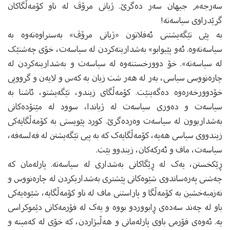
سه‌رجه‌م جیهان سه‌ر ده‌گرێ. ژیانی مرۆڤ له‌ ناو کۆمه‌ڵگاکان
گرێدراوی سیاسه‌ته‌!
به‌ پێی تێگه‌یشتنی ئه‌فلاتون «ژیانی مرۆڤ» به‌ستراوه‌ته‌وه‌ به‌
سیاسه‌ته‌وه‌. ئه‌و پێیوابو» به‌شدارینه‌کردن له‌ سیاسه‌ت، خۆی چه‌شنێک
له‌ سیاسه‌ته»‌‌. خۆ دوورخستنه‌وه‌ له‌ سیاسه‌ت و به‌شدارینه‌کردن له‌
چاره‌نووسی سیاسی، به‌ر له‌ هه‌ر شت زیان به‌ که‌س و لایه‌ن و گرووپی
خۆدوورخه‌ره‌وه‌ ده‌گه‌ینێت. کۆمه‌ڵگای زیندو، تێگه‌یشتو، ئاشنا به‌
سیاسه‌ت و ده‌وری سیاسه‌ت له‌ ژیاندا، سوود له‌ مێتۆده‌کانی
به‌شداربوون له‌ سیاسه‌ت وه‌رده‌گرێ. کورد پێویستی به‌ کۆمه‌ڵگایه‌کی
زیندووی سیاسی هه‌یه‌، کۆمه‌ڵگایه‌ک که‌ به‌ پیی تێگه‌یشتن له‌ فه‌لسه‌فه‌،
سیاسه‌ت، ماف و ئه‌رکه‌کان، زیندوو بێت.
ڕێکخستن، یه‌ک له‌ ڕێگاکانی به‌شداری له‌ سیاسه‌ته‌. پارله‌مان که‌
چه‌شنی په‌ره‌ساندوی شێوه‌کانی پێشتری به‌شداریکردن له‌ چاره‌نووس و
نه‌زمبه‌خشین به‌ کۆمه‌ڵگا و پاراستنی ماف له‌ ناو کۆمه‌ڵگایه‌، شێوه‌یه‌کی
باو له‌ چه‌ند سه‌ده‌ی ڕابووردو بووه‌ و یه‌ک له‌ فۆرمه‌کانی‌ دێموکراسی
یه‌. ئه‌وه‌ی فۆرمی باوی پارله‌مانی و هه‌ڵبژاردن، که‌ خۆی له‌ که‌مینه‌ و