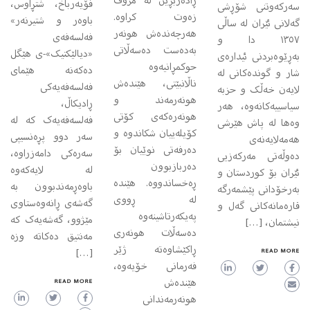
ڕادەربڕین لە مرۆڤ
فۆیه‌رباخ، شتڕاوس،
سەرکەوتنی شۆڕشی
زە‌وت کراوە.
باوه‌ر و شتیرنه‌ر»
گەلانی ئێران لە ساڵی
هه‌رچەندەش هونەر
فه‌لسه‌فه‌ی
١٣٥٧ دا و
بەدەست دەسەڵاتی
«دیالێکتیک»-ی هێگل
بەڕێوەبردنی ئیدارەی
حوکمڕانیەوە
ده‌که‌نه هێمای
شار و گوندەکانی لە
ناڵانبێتی، هێندەش
فه‌لسه‌فه‌یه‌کی
لایەن خەڵک و حزبە
هونەرمەند و
ڕادیکاڵ،
سیاسییەکانەوە، هەر
هونەرەکەی کۆتی
فه‌لسه‌فه‌یه‌ک که له
وەها لە پاش هێرشی
کۆیلەییان شکاندوە و
سه‌ر دوو پڕه‌نسیپی
هەمەلایەنەی
دەرفەتی نوێیان بۆ
سه‌ره‌کی دامه‌زراوه،
دەوڵەتی مەرکەزیی
دەربازبوون
له لایه‌که‌وه
ئێران بۆ کوردستان و
ڕه‌خساندووه. هێندە
باوه‌ڕمه‌ندبوون به
بەرخۆدانی پێشمەرگە
لە ڕووی
گه‌شه‌ی ڕانه‌وه‌ستاوی
قارەمانەکانی گەل و
پەیکەرتاشینه‌وە
مێژوو، گه‌شه‌یه‌ک که
نیشتمان، […]
دەسەڵات هونەری
مه‌نتیق ده‌کاته وزه
ڕاکێشاوەتە ژێر
[…]
READ MORE
فەرمانی خۆیەوە،
هێندەش
READ MORE
هونەرمەندانی