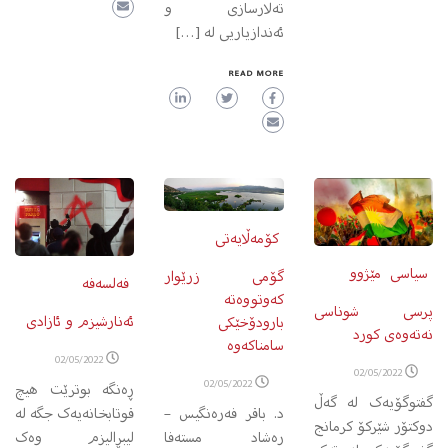
تەلارسازی و
ئەندازیاریی لە […]
READ MORE
کۆمەڵایەتی
سیاسی
مێژوو
گۆمی زرێوار
فەلسەفە
کەوتووەتە
پرسی شوناسی
ئەنارشیزم و ئازادی
بارودۆخێکی
نەتەوەی کورد
سامناکەوە
02/05/2022
02/05/2022
02/05/2022
ڕەنگە بوترێت هیچ
گفتوگۆیه‌ک له‌ گەڵ
د. باقر فەرەنگیس –
قوتابخانەیەک جگە لە
دوکتۆر شێرکۆ کرمانج
رەشاد مستەفا
لیبڕالیزم وەک