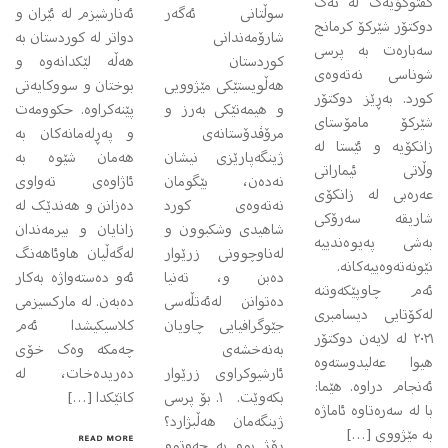
گفتوگۆیه‌ک له‌ ته‌ک
سوڵتانی ئەگەر
ئەنارشیزم لە ئێران و
دوکتۆر شێرکۆ کرمانج
شارۆمەندانی
دواتر لە کوردستان بە
سه‌باره‌ت به‌ پرسی
کوردستان
هەڵە لێکدانەوە و
شوناسی نه‌ته‌وه‌ی
هەڵویستێکی مێژوویی
بوختان و سووکایەتی
کورد. به‌ڕێز دوکتۆر
و هیمەتێکی بەرز و
پێنەکراوە. حکوومەت
شێرکۆ مامۆستای
مرۆڤدۆستانەی
و پەڕلەمانەکان بە
زانکۆیه‌ و ئێستا له‌
ژینگەپارێزی نیشان
هەمان شێوە بە
وڵاتی ئیماراتی
نەدەن، بێگومان
ئاژاوەی تەواوی
عه‌ره‌بی له‌ زانکۆی
نەتەوەی کورد
دەزانن و هەندێک لە
شاریقە سەرۆکی
شاهیدی وشکبوون و
زانایان و بیرمەندان
به‌شی په‌یوه‌ندییه‌
لەناوچوونی زرێوار
لەگەڵیان هاوئاهەنگ
نێونه‌ته‌وه‌ییه‌کانه‌.
دەبن و، تەنیا
ئەو دەستەواژە بەکار
ئه‌م چاوپێکه‌وتنه‌
دەتوانن لەئەتڵەسی
دەبەن. لە مارکسیزمی
له‌کۆتایی دیسامبری
جێوگرافیایی چاویان
کلاسیکیشدا ئەم
٢٠٢١ له‌ لایه‌ن دوکتۆر
بەنەخشەی
چەمکە وەک خۆی
هیوا عه‌لیدوسته‌وه‌
ئارشیوکراوی زرێوار
دەریدەخات، لە
ئه‌نجام دراوه. هێما:
بکەوێت. ١. بۆ پرسی
کاتێکدا […]
با له‌ سه‌ره‌تاوه‌ ئاماژه‌
ژینگەمان هەڵبژارد؟
به‌ مێژووی […]
READ MORE
ڕۆژ بوو بە حەوتوو