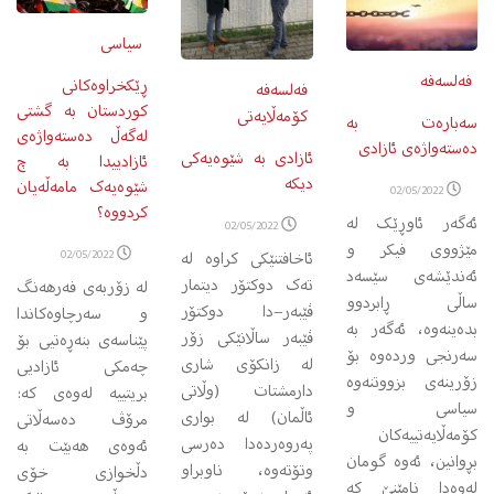
سیاسی
فەلسەفە
ڕێکخراوەکانی
فەلسەفە
کوردستان بە گشتی
کۆمەڵایەتی
سەبارەت بە
لەگەڵ دەستەواژەی
دەستەواژەی ئازادی
ئازادی به شێوەیەکی
ئازادییدا بە چ
دیکه
شێوەیەک مامەڵەیان
02/05/2022
کردووە؟
ئه‌گه‌ر ئاوڕێک له‌
02/05/2022
مێژووی فیکر و
ئاخافتنێکی کراوه له
02/05/2022
ئه‌ندێشه‌ی سێسه‌د
ته‌ک دوکتۆر دیتمار
لە زۆربەی فەرهەنگ
ساڵی ڕابردوو
ڤێبه‌ر−دا دوکتۆر
و سەرچاوەکاندا
بده‌ینه‌وه‌، ئه‌گه‌ر به‌
ڤێبه‌ر ساڵانێکی زۆر
پێناسەی بنەڕەتیی بۆ
سه‌رنجی ورده‌وه‌ بۆ
له زانکۆی شاری
چەمکی ئازادیی
زۆرینه‌ی بزووتنه‌وه‌
دارمشتات (وڵاتی
بریتییە لەوەی کە:
سیاسی و
ئاڵمان) له بواری
مرۆڤ دەسەڵاتی
کۆمه‌ڵایه‌تییه‌کان
په‌روه‌رده‌دا ده‌رسی
ئەوەی هەبێت بە
بڕوانین، ئه‌وه‌ گومان
وتۆته‌وه، ناوبراو
دڵخوازی خۆی
له‌وه‌دا نامێنێ که‌