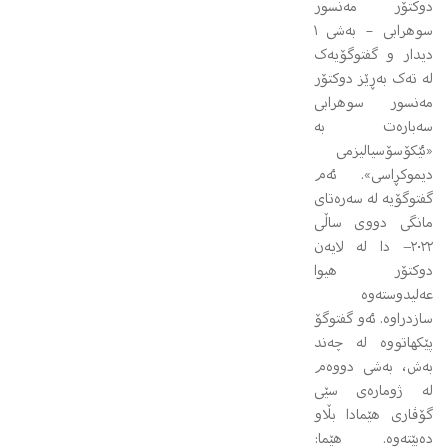
دوکتۆر مه‌نسور
سوهرابی – بەشی ١
دیدار و گفتوگۆیه‌ک
له ته‌ک به‌ڕێز دوکتۆر
مه‌نسور سوهرابی
سه‌باره‌ت به
«ئێکۆسۆسیالیزمی
دیموکڕاسی». ئه‌م
گفتوگۆیه له سه‌ره‌تای
مانگی دووی ساڵی
٢٠٢٢− دا له لایه‌ن
دوکتۆر هیوا
عه‌لیدوسته‌وه
سازدراوه. ئه‌و گفتوگۆ
پێکهاتووه له چه‌ند
به‌ش، به‌شی دووه‌م
له ژوماره‌ی سێی
گۆڤاری هێمادا بڵاو
ده‌بێته‌وه. هێما:‌