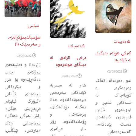
سیاسی
سۆسیالدیمۆکڕاتیزم
ئەدەبییات
و سەرنجێک (١)
ئەدەبییات
ئەرکی هونەر بەرگری
02/05/2022
نرخی ئازادی له
لە ئازادییە
دیدگای هونەرەوه
ژێربه‌نا و فه‌لسه‌فه‌ی
بیرۆکه‌ی چه‌پ
02/05/2022
02/05/2022
ده‌گه‌ڕێته‌وه بۆ هزر
لەو دەرفەتە کەڵک
هەر لە میسریە
و فیکره‌کانی
وەردەگرم بە
کۆنەکانی سەردەمی
بیرمه‌ندی ئاڵمانی
کۆپلەیەک لە
فیرعەونه‌کانەوە هەتا
«گیۆرگ ڤیلهێلم
قسەکانی شاعیر و
ده‌گاته یۆنانیەکان،
فڕیدڕیش هێگل».
نووسەری ئازیز،
بیزەنتەکان و
پاش مه‌رگی «هێگل»
فەریدون ئەرشەدی
ڕۆمانەکانەوە، زۆر
بیرمه‌ندانی وه‌ک
دەست پێدەکەم:
جار هونەری
«مارکس، ئێنگڵس،
“لەسەردەمانی