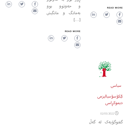
و حەوتوو بوو
READ MORE
بەمانگ و مانگیش
[…]
READ MORE
سیاسی
ئێکۆسۆسیالیزمی
دیموکڕاسی
02/05/2022
گفتوگۆیه‌ک له‌ گەڵ