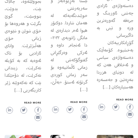
ئێستا بەڕێوەبەر و
بجووڵێتەوە، چالاک
ده‌سته‌واژه‌ی ئازادی
سه‌رپه‌رشتی
بێت، بدوێت،
چه‌شنی ئاورینگ و
خوێندنگه‌یه‌که له
بنووسێت، گوێ
جره‌قه‌ گه‌وره‌ترین
هه‌مان شاردا. دوکتۆر
بگرێت و هەروەها بۆ
وزه ‌و تینی به‌
هیوا ئه‌م دیداره‌ی له
خۆی شوێن و شێوەی
داگیرسانی
مانگی ژانویەی ٢٠٢٢–
ژیانی خۆی
گۆڕانکارییه‌کان
دا ئه‌نجام داوه و
هەڵبژێرێت. واتای
به‌خشیوه‌. کۆمه‌ڵێک
ئه‌رکی وه‌رگێڕانی
ئازادیی بۆ تاک
ده‌سته‌واژه‌ی سیاسی
گفتوگۆکه‌شی له
ئەوەیە کە بە کۆیلە
و ئه‌خلاقی هه‌ن که‌
زمانی ئاڵمانییه‌وه بۆ
نەکرێت، زیندانی
له‌ دونیای هزردا
سه‌ر زمانی کوردی
نەکرێت، لە دۆخێکدا
بنه‌ڕه‌تین‌ و جه‌مسه‌ره‌
گرتۆته ئه‌ستۆ. «به‌ڵێ،
بێت کە نەکەوێتە ژێر
هه‌ستیاره‌کان […]
[…]
کاریگەریی […]
READ MORE
READ MORE
READ MORE