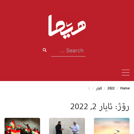
Ski
t
conten
Search
for:
Home
2022
ئایار
2
رۆژ:
ئایار 2, 2022